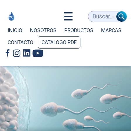
Equipos
Buscar...
Médicos
INICIO
NOSOTROS
PRODUCTOS
MARCAS
CONTACTO
CATALOGO PDF
y
de
Laboratorio
-