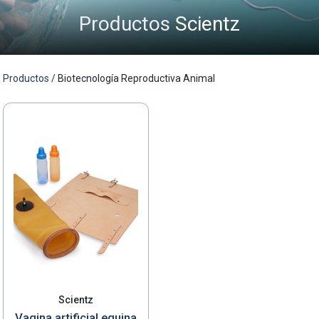
Productos
Scientz
MASED
Productos /
Biotecnología Reproductiva Animal
Scientz
Vagina artificial equina