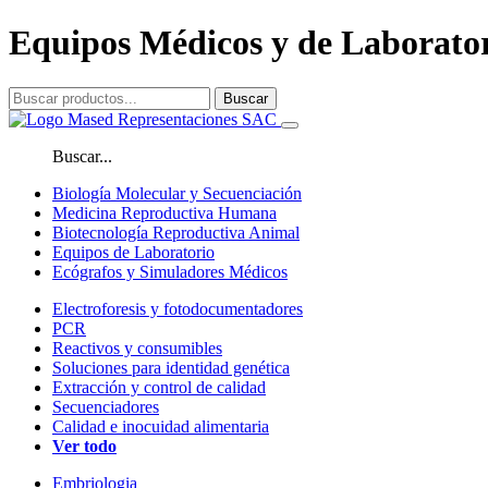
Equipos Médicos y de Laborat
Buscar
Buscar...
Biología Molecular y Secuenciación
Medicina Reproductiva Humana
Biotecnología Reproductiva Animal
Equipos de Laboratorio
Ecógrafos y Simuladores Médicos
Electroforesis y fotodocumentadores
PCR
Reactivos y consumibles
Soluciones para identidad genética
Extracción y control de calidad
Secuenciadores
Calidad e inocuidad alimentaria
Ver todo
Embriologia